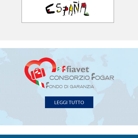
LEGGI TUTTO
FIAVET
- FEDERAZIONE ITALIANA ASSOCIAZIONI
IMPRESE VIAGGI e TURISMO
00153 Roma - Piazza G. G. Belli, 2
Tel. 06/588.31.01 Fax 06/58.97.003
P.I. 02131971000
fiavet.nazionale@fiavet.it
SEGUICI SU: