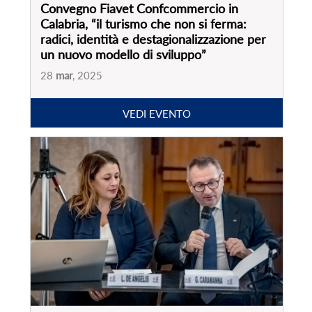
Presentazione ricerca “Focus sul settore
agenzie di viaggi in Italia. Effetti post
pandemia e nuove prospettive”
17
dic
, 2024
VEDI EVENTO
PARTNER