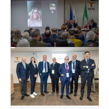
Convegno Fiavet Confcommercio in
Calabria, “il turismo che non si ferma:
radici, identità e destagionalizzazione per
un nuovo modello di sviluppo”
28
mar
, 2025
VEDI EVENTO