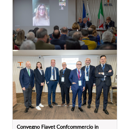
Convegno Fiavet Confcommercio in
Calabria, “il turismo che non si ferma:
radici, identità e destagionalizzazione per
un nuovo modello di sviluppo”
28
mar
, 2025
VEDI EVENTO