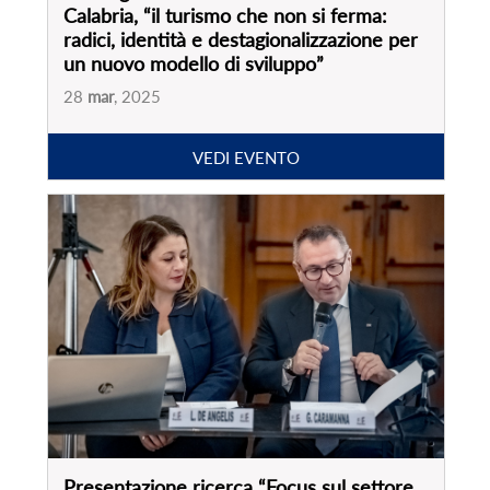
Presentazione ricerca “Focus sul settore
agenzie di viaggi in Italia. Effetti post
pandemia e nuove prospettive”
17
dic
, 2024
VEDI EVENTO
PARTNER