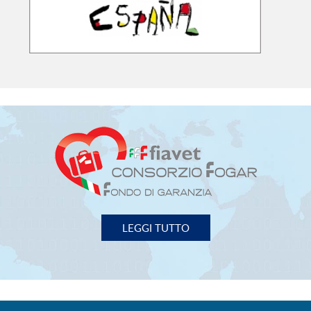
LEGGI TUTTO
FIAVET
- FEDERAZIONE ITALIANA ASSOCIAZIONI
IMPRESE VIAGGI e TURISMO
00153 Roma - Piazza G. G. Belli, 2
Tel. 06/588.31.01 Fax 06/58.97.003
P.I. 02131971000
fiavet.nazionale@fiavet.it
SEGUICI SU: