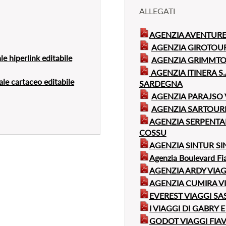
ALLEGATI
AGENZIA AVENTURE
AGENZIA GIROTOUR
le hiperlink editabile
AGENZIA GRIMMTO
AGENZIA ITINERA S.
ale cartaceo editabile
SARDEGNA
AGENZIA PARAJSO 
AGENZIA SARTOURI
AGENZIA SERPENTAR
COSSU
AGENZIA SINTUR SI
Agenzia Boulevard Fi
AGENZIA ARDY VIAG
AGENZIA CUMIRA VI
EVEREST VIAGGI SAS
I VIAGGI DI GABRY
GODOT VIAGGI FIA