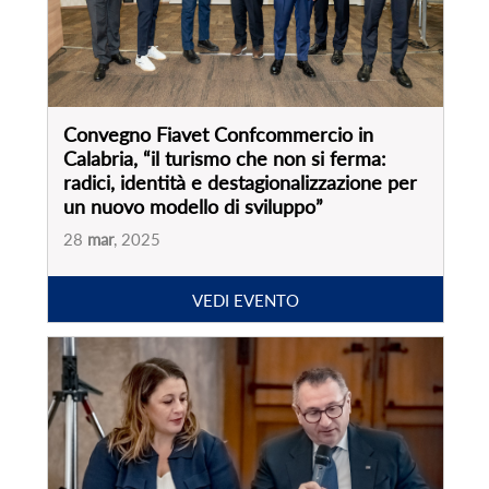
VEDI EVENTO
Presentazione ricerca “Focus sul settore
agenzie di viaggi in Italia. Effetti post
pandemia e nuove prospettive”
17
dic
, 2024
VEDI EVENTO