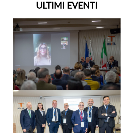
ULTIMI EVENTI
Convegno Fiavet Confcommercio in
Calabria, “il turismo che non si ferma:
radici, identità e destagionalizzazione per
un nuovo modello di sviluppo”
28
mar
, 2025