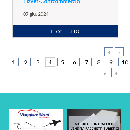
Fiavet-Confcommercio
07
giu
, 2024
LEGGI TUTTO
1
2
3
4
5
6
7
8
9
10