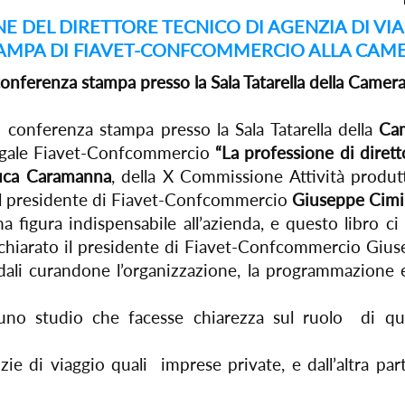
E DEL DIRETTORE TECNICO DI AGENZIA DI VI
AMPA DI FIAVET-CONFCOMMERCIO ALLA CAM
ferenza stampa presso la Sala Tatarella della Camera
onferenza stampa presso la Sala Tatarella della
Cam
legale Fiavet-Confcommercio
“La professione di dirett
uca Caramanna
, della X Commissione Attività produ
i il presidente di Fiavet-Confcommercio
Giuseppe Cimi
na figura indispensabile all’azienda, e questo libro ci 
chiarato il presidente di Fiavet-Confcommercio Giusep
endali curandone l’organizzazione, la programmazion
uno studio che facesse chiarezza sul ruolo di que
zie di viaggio quali imprese private, e dall’altra part