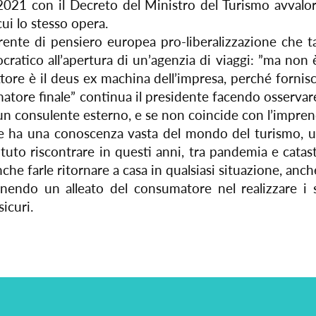
021 con il Decreto del Ministro del Turismo avvaloran
 cui lo stesso opera.
ente di pensiero europea pro-liberalizzazione che ta
ratico all’apertura di un’agenzia di viaggi: ”ma non è 
tore è il deus ex machina dell’impresa, perché fornis
tore finale” continua il presidente facendo osservare q
 un consulente esterno, e se non coincide con l’impren
e ha una conoscenza vasta del mondo del turismo, un
uto riscontrare in questi anni, tra pandemia e catast
che farle ritornare a casa in qualsiasi situazione, anch
venendo un alleato del consumatore nel realizzare i 
icuri.