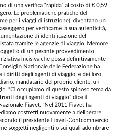
o di una verifica “rapida” al costo di € 0,59
gero. Le problematiche pratiche del
ome per i viaggi di istruzione), diventano un
 passeggero per verificarne la sua autenticità,
cumentazione di identificazione del
istata tramite le agenzie di viaggio. Memore
d, oggetto di un pesante provvedimento
iziativa incisiva che possa definitivamente
Il Consiglio Nazionale delle Federazione ha
 diritti degli agenti di viaggio, e dei loro
mediario, mandatario del proprio cliente, un
iaggio. “Ci occupiamo di questo spinoso tema da
onti degli agenti di viaggio” dice il
Nazionale Fiavet. “Nel 2011 Fiavet ha
 vediamo costretti nuovamente a deliberare
”. Secondo il presidente Fiavet-Confcommercio
come soggetti negligenti o sui quali adombrare