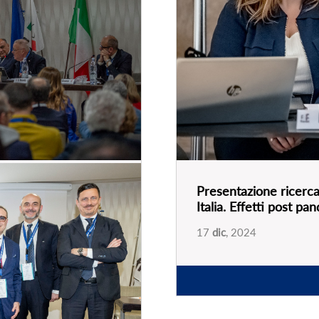
Presentazione ricerca 
Italia. Effetti post p
ia, “il turismo che
17
dic
, 2024
alizzazione per un