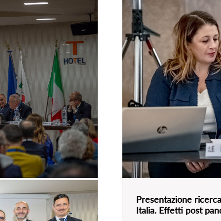
Presentazione ricerca 
Italia. Effetti post p
ia, “il turismo che
17
dic
, 2024
alizzazione per un