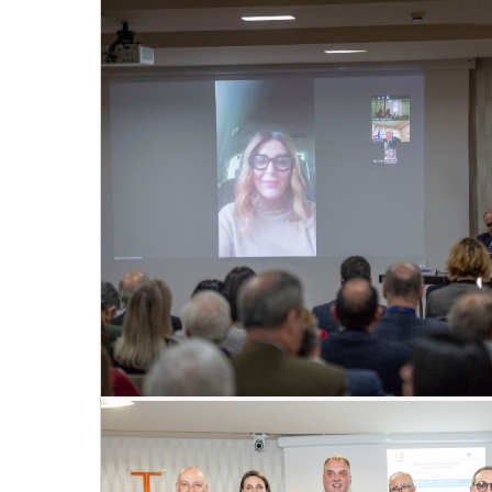
Convegno Fiavet Confcommercio in Calabr
non si ferma: radici, identità e destagion