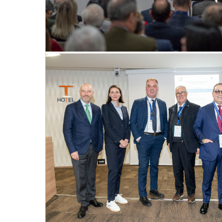
Convegno Fiavet Confcommercio in Calabr
non si ferma: radici, identità e destagion
nuovo modello di sviluppo”
28
mar
, 2025
VEDI EVENTO