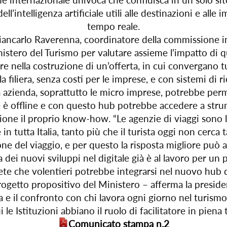
ell’intelligenza artificiale utili alle destinazioni e a
tempo reale.
ncarlo Raverenna, coordinatore della commissione inc
stero del Turismo per valutare assieme l’impatto di q
e nella costruzione di un’offerta, in cui convergano tu
 filiera, senza costi per le imprese, e con sistemi di
 azienda, soprattutto le micro imprese, potrebbe perme
iale è offline e con questo hub potrebbe accedere a str
 il proprio know-how. “Le agenzie di viaggi sono le m
in tutta Italia, tanto più che il turista oggi non cerca t
ne del viaggio, e per questo la risposta migliore può a
 dei nuovi sviluppi nel digitale già è al lavoro per un 
ete che volentieri potrebbe integrarsi nel nuovo hub 
rogetto propositivo del Ministero – afferma la presid
 il confronto con chi lavora ogni giorno nel turismo
 le Istituzioni abbiano il ruolo di facilitatore in piena
Comunicato stampa n.2