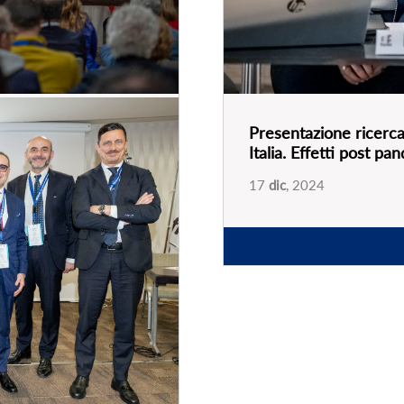
Presentazione ricerca 
Italia. Effetti post p
ia, “il turismo che
17
dic
, 2024
alizzazione per un
PARTNER