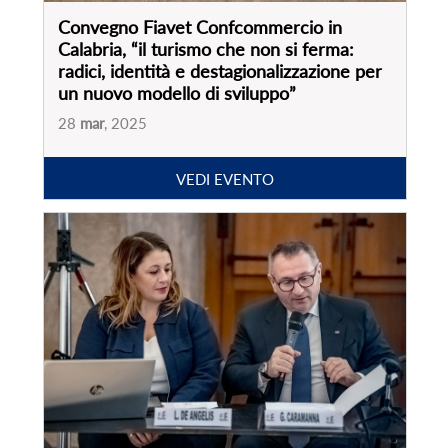
Presentazione ricerca “Focus sul settore
agenzie di viaggi in Italia. Effetti post
pandemia e nuove prospettive”
17
dic
, 2024
VEDI EVENTO
PARTNER