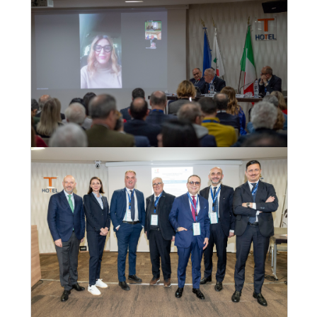
Convegno Fiavet Confcommercio in
Calabria, “il turismo che non si ferma:
radici, identità e destagionalizzazione per
un nuovo modello di sviluppo”
28
mar
, 2025
VEDI EVENTO