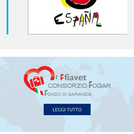
LEGGI TUTTO
FIAVET
- FEDERAZIONE ITALIANA ASSOCIAZIONI
IMPRESE VIAGGI e TURISMO
00153 Roma - Piazza G. G. Belli, 2
Tel. 06/588.31.01 Fax 06/58.97.003
P.I. 02131971000
fiavet.nazionale@fiavet.it