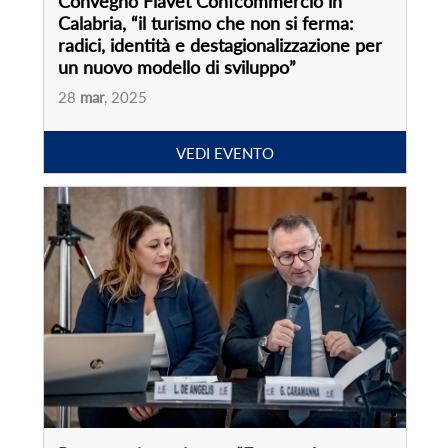
Presentazione ricerca “Focus sul settore
agenzie di viaggi in Italia. Effetti post
pandemia e nuove prospettive”
17
dic
, 2024
VEDI EVENTO
PARTNER