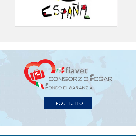
LEGGI TUTTO
FIAVET
- FEDERAZIONE ITALIANA ASSOCIAZIONI
IMPRESE VIAGGI e TURISMO
00153 Roma - Piazza G. G. Belli, 2
Tel. 06/588.31.01 Fax 06/58.97.003
P.I. 02131971000
fiavet.nazionale@fiavet.it