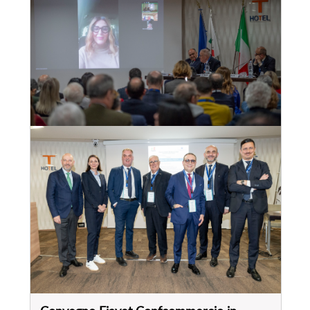
Convegno Fiavet Confcommercio in
Calabria, “il turismo che non si ferma:
radici, identità e destagionalizzazione per
un nuovo modello di sviluppo”
28
mar
, 2025
VEDI EVENTO