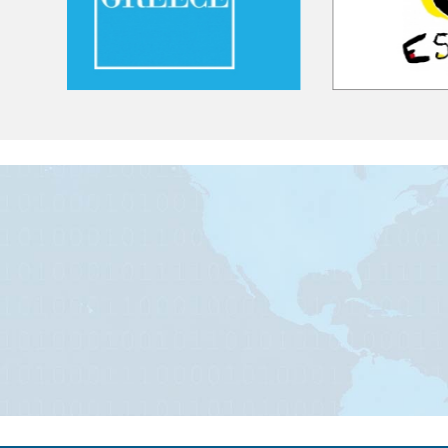
FIAVET
- FEDERAZIONE ITALIANA ASSOCIAZIONI IMPR
00153 Roma - Piazza G. G. Belli, 2
Tel. 06/588.31.01 Fax 06/58.97.003
P.I. 02131971000
fiavet.nazionale@fiavet.it