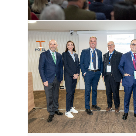
Convegno Fiavet Confcommercio in Calabr
non si ferma: radici, identità e destagion
nuovo modello di sviluppo”
28
mar
, 2025
VEDI EVENTO