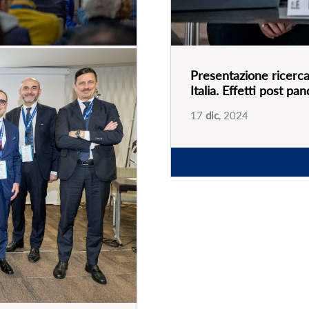
Presentazione ricerca 
Italia. Effetti post p
ia, “il turismo che
17
dic
, 2024
alizzazione per un
PARTNER