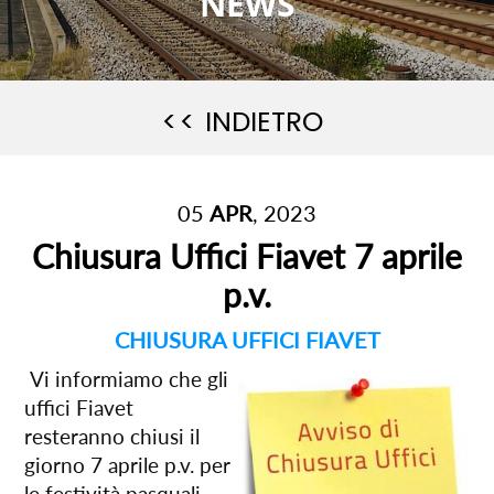
NEWS
<< INDIETRO
05
APR
, 2023
Chiusura Uffici Fiavet 7 aprile
p.v.
CHIUSURA UFFICI FIAVET
Vi informiamo che gli
uffici Fiavet
resteranno chiusi il
giorno 7 aprile p.v. per
le festività pasquali.