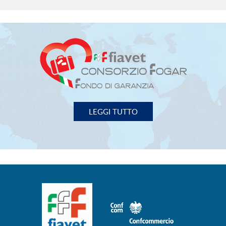
FIAVET
- FEDERAZIONE ITALIANA ASSOCIAZIONI
IMPRESE VIAGGI e TURISMO
00153 Roma - Piazza G. G. Belli, 2
Tel. 06/588.31.01 Fax 06/58.97.003
P.I. 02131971000
fiavet.nazionale@fiavet.it
SEGUICI SU:
Privacy Policy