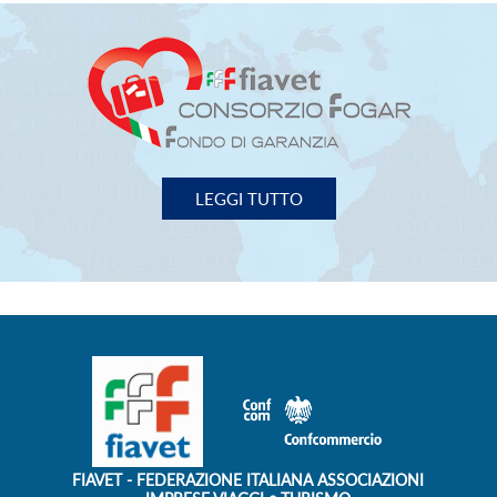
FIAVET
- FEDERAZIONE ITALIANA ASSOCIAZIONI
IMPRESE VIAGGI e TURISMO
00153 Roma - Piazza G. G. Belli, 2
Tel. 06/588.31.01 Fax 06/58.97.003
P.I. 02131971000
fiavet.nazionale@fiavet.it
SEGUICI SU:
Privacy Policy
Cookie Policy