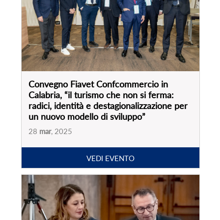
28
mar
, 2025
VEDI EVENTO
Presentazione ricerca “Focus sul settore
agenzie di viaggi in Italia. Effetti post
pandemia e nuove prospettive”
17
dic
, 2024