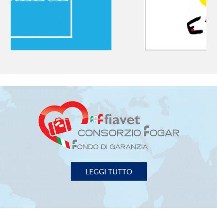
LEGGI TUTTO
FIAVET
- FEDERAZIONE ITALIANA ASSOCIAZIONI
IMPRESE VIAGGI e TURISMO
00153 Roma - Piazza G. G. Belli, 2
Tel. 06/588.31.01 Fax 06/58.97.003
P.I. 02131971000
fiavet.nazionale@fiavet.it