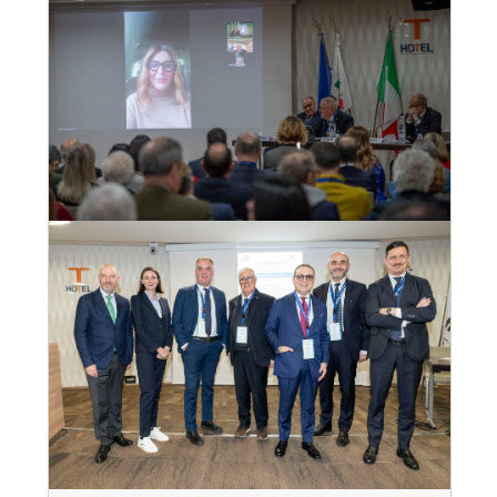
Convegno Fiavet Confcommercio in
Calabria, “il turismo che non si ferma:
radici, identità e destagionalizzazione per
un nuovo modello di sviluppo”
28
mar
, 2025
VEDI EVENTO