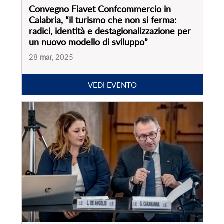
Presentazione ricerca “Focus sul settore
agenzie di viaggi in Italia. Effetti post
pandemia e nuove prospettive”
17
dic
, 2024
VEDI EVENTO
PARTNER