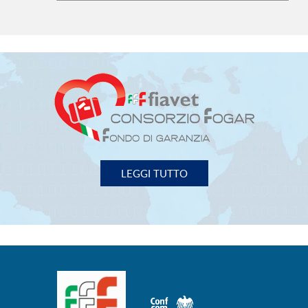
FIAVET
- FEDERAZIONE ITALIANA ASSOCIAZIONI
IMPRESE VIAGGI e TURISMO
00153 Roma - Piazza G. G. Belli, 2
Tel. 06/588.31.01 Fax 06/58.97.003
P.I. 02131971000
fiavet.nazionale@fiavet.it
SEGUICI SU: